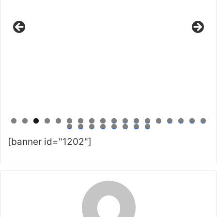
0
1
2
3
4
5
6
7
8
9
0
1
2
3
4
5
6
[banner id="1202"]