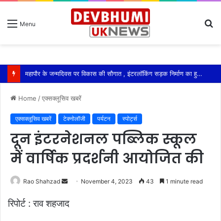
S
Menu
fo
महापौर के जन्मदिवस पर विकास की सौगात , इंटरलॉकिंग सड़क निर्माण का हुआ शुभारंभ
Home
/
एक्सक्लूसिव खबरें
एक्सक्लूसिव खबरें
टेक्नोलॉजी
पर्यटन
स्पोर्ट्स
दून इंटरनेशनल पब्लिक स्कूल
में वार्षिक प्रदर्शनी आयोजित की
Send
Rao Shahzad
November 4, 2023
43
1 minute read
an
रिपोर्ट : राव शहजाद
email