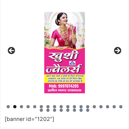
0
1
2
3
4
5
6
7
8
9
0
1
2
3
4
5
6
[banner id="1202"]