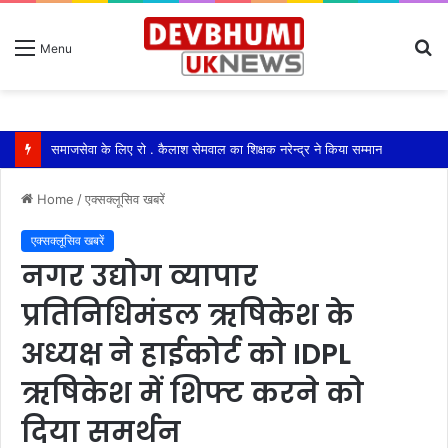
S
Menu
fo
समाजसेवा के लिए रो . कैलाश सेमवाल का शिक्षक नरेन्द्र ने किया सम्मान
Home
/
एक्सक्लूसिव खबरें
एक्सक्लूसिव खबरें
नगर उद्योग व्यापार
प्रतिनिधिमंडल ऋषिकेश के
अध्यक्ष ने हाईकोर्ट को IDPL
ऋषिकेश में शिफ्ट करने को
दिया समर्थन