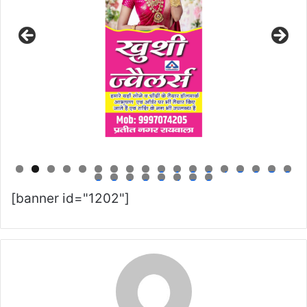
0
1
2
3
4
5
6
7
8
9
0
1
2
3
4
5
6
[banner id="1202"]