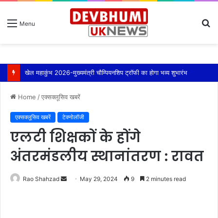
S
Menu
fo
खेल महाकुंभ 2026-मुख्यमंत्री चौम्पियनशिप ट्रॉफी का होगा भव्य शुभारंभ
Home
/
एक्सक्लूसिव खबरें
एक्सक्लूसिव खबरें
टेक्नोलॉजी
एलटी शिक्षकों के होंगे
अंतरमंडलीय स्थानांतरण : रावत
Send
Rao Shahzad
May 29, 2024
9
2 minutes read
an
email