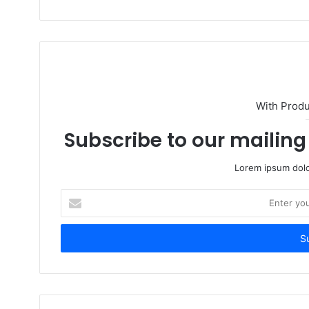
With Prod
Subscribe to our mailing 
Lorem ipsum dolo
Enter
your
Email
address