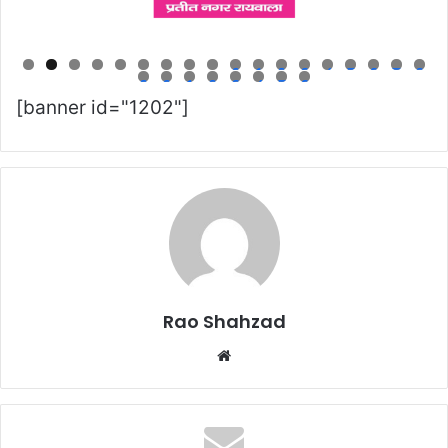
0
1
2
3
4
5
6
7
8
9
0
1
2
3
4
5
6
[banner id="1202"]
Rao Shahzad
Website