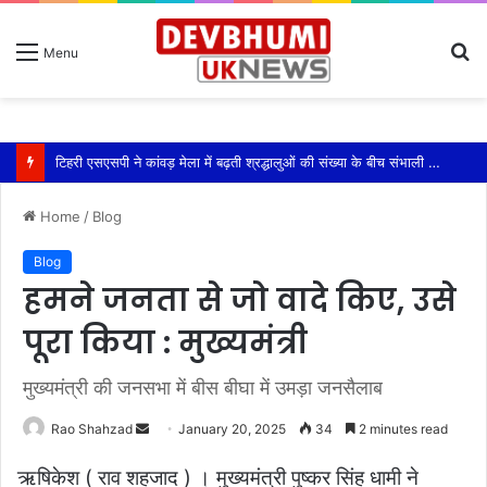
S
Menu
fo
टिहरी एसएसपी ने कांवड़ मेला में बढ़ती श्रद्धालुओं की संख्या के बीच संभाली यातायात की कमान
Home
/
Blog
Blog
हमने जनता से जो वादे किए, उसे
पूरा किया : मुख्यमंत्री
मुख्यमंत्री की जनसभा में बीस बीघा में उमड़ा जनसैलाब
Send
Rao Shahzad
January 20, 2025
34
2 minutes read
an
ऋषिकेश ( राव शहजाद ) । मुख्यमंत्री पुष्कर सिंह धामी ने
email