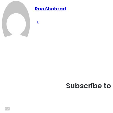
Rao Shahzad
Website
Subscribe to 
Enter
your