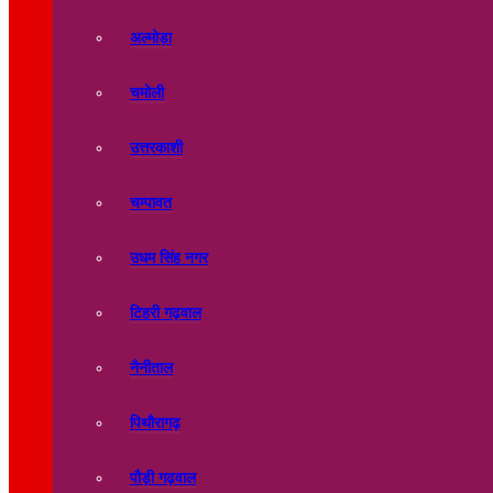
अल्मोड़ा
चमोली
उत्तरकाशी
चम्पावत
उधम सिंह नगर
टिहरी गढ़वाल
नैनीताल
पिथौरागढ़
पौड़ी गढ़वाल