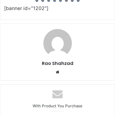
0
1
2
3
4
5
6
7
8
9
0
1
2
3
4
5
6
[banner id="1202"]
Rao Shahzad
Website
With Product You Purchase