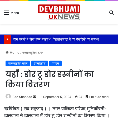
S
Menu
fo
तीन चरणों में होगा खेल महाकुंभ, जिलाधिकारी ने की तैयारियों की समीक्षा
Home
/
एक्सक्लूसिव खबरें
एक्सक्लूसिव खबरें
टेक्नोलॉजी
पर्यटन
यहाँ : डोर टू डोर डस्बीनों का
किया वितरण
Send
Rao Shahzad
September 5, 2024
24
1 minute read
an
ऋषिकेश ( राव शहजाद ) । नगर पालिका परिषद मुनिकीरेती-
email
ढालवाला ने ढालवाला में डोर टू डोर डस्बीनों का वितरण किया ।