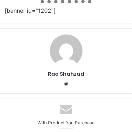
0
1
2
3
4
5
6
7
8
9
0
1
2
3
4
5
6
[banner id="1202"]
Rao Shahzad
Website
With Product You Purchase