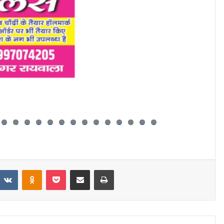
3
4
5
6
7
8
9
0
1
2
3
4
5
6
eddit
VKontakte
Odnoklassniki
Pocket
Share via Email
Print