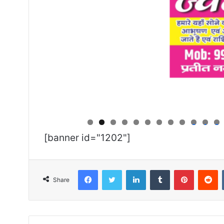
0
1
2
[banner id="1202"]
Facebook
Twitter
LinkedIn
Tumblr
Pinterest
R
Share