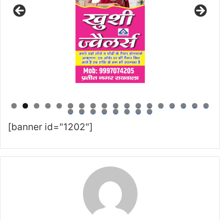
0
1
2
3
4
5
6
7
8
9
0
1
2
3
4
5
6
[banner id="1202"]