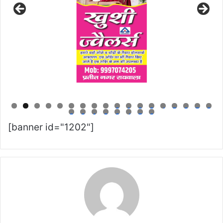
0
1
2
3
4
5
6
7
8
9
0
1
2
3
4
5
6
[banner id="1202"]