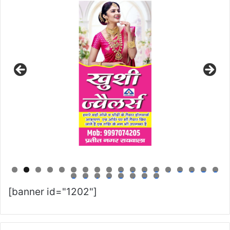
0
1
2
3
4
5
6
7
8
9
0
1
2
3
4
5
6
[banner id="1202"]