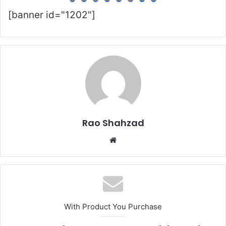
9
0
1
2
3
4
5
6
[banner id="1202"]
Rao Shahzad
Website
With Product You Purchase