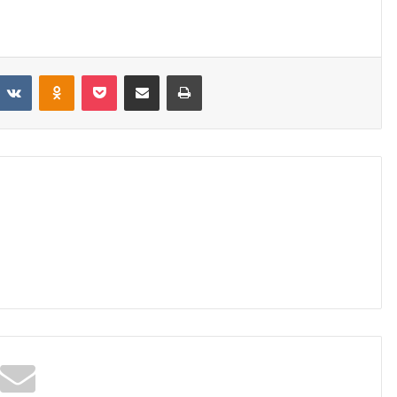
eddit
VKontakte
Odnoklassniki
Pocket
Share via Email
Print