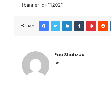
[banner id="1202"]
Facebook
Twitter
LinkedIn
Tumblr
Pinterest
R
Share
Rao Shahzad
Website