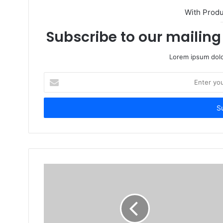
With Prod
Subscribe to our mailing 
Lorem ipsum dolo
Enter
your
Email
address