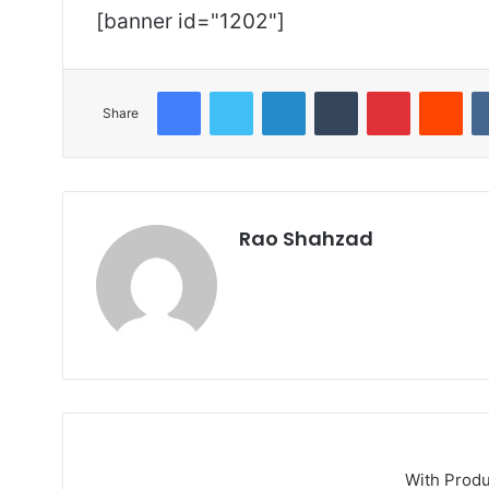
[banner id="1202"]
Facebook
Twitter
LinkedIn
Tumblr
Pinterest
Red
Share
Rao Shahzad
Website
With Prod