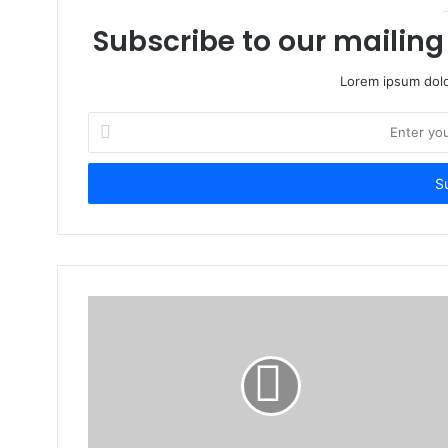
Subscribe to our mailing 
Lorem ipsum dolo
Enter
your
Email
address