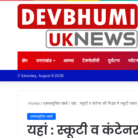
होम
उत्तराखंड
आस्था
टेक्नोलॉजी
दुर्घटना
पर्यट
Saturday, August 8 2026
Home
/
एक्सक्लूसिव खबरें
/
यहां : स्कूटी व कंटेनर की भिड़ंत में स्कूटी सवा
एक्सक्लूसिव खबरें
यहां : स्कूटी व कंटेन