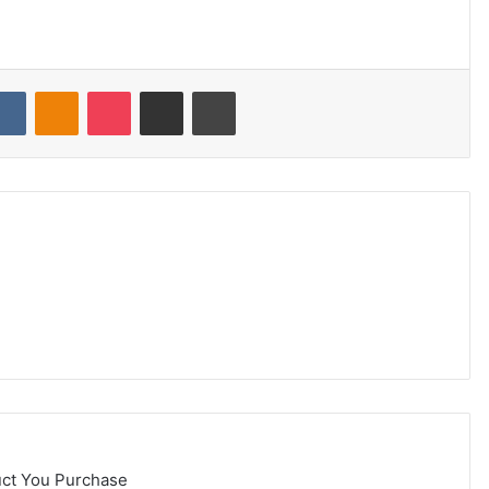
dit
VKontakte
Odnoklassniki
Pocket
Share via Email
Print
uct You Purchase