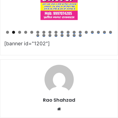
0
1
2
3
4
5
6
7
8
9
0
1
2
3
4
5
6
[banner id="1202"]
Rao Shahzad
Website