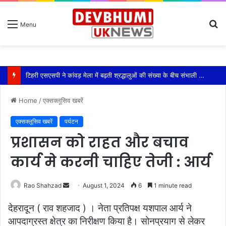
S
Menu
fo
टिहरी एसएसपी ने कांवड़ मेला में बढ़ती श्रद्धालुओं की संख्या के बीच संभाली यातायात की कमान
Home
/
एक्सक्लूसिव खबरें
एक्सक्लूसिव खबरें
पर्यटन
प्रशासन को राहत और बचाव
कार्य मे करनी चाहिए तेजी : आर्य
Send
Rao Shahzad
August 1, 2024
6
1 minute read
an
देहरादून ( राव शहजाद ) । नेता प्रतिपक्ष यशपाल आर्य ने
email
आपदाग्रस्त क्षेत्र का निरीक्षण किया है। सोनप्रयाग से लेकर