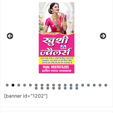
0
1
2
3
4
5
6
7
8
9
0
1
2
3
4
5
6
[banner id="1202"]