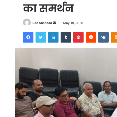
का समर्थन
Send
Rao Shahzad
May 19, 2026
an
Facebook
Twitter
LinkedIn
Tumblr
Pinterest
Reddit
VKon
email