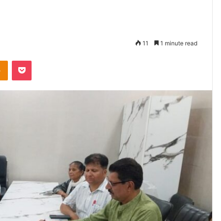
11
1 minute read
takte
Odnoklassniki
Pocket