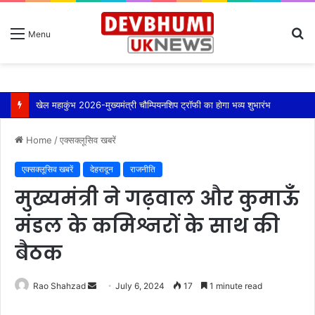
S
Menu
fo
खेल महाकुंभ 2026-मुख्यमंत्री चौम्पियनशिप ट्रॉफी का होगा भव्य शुभारंभ
Home
/
एक्सक्लूसिव खबरें
एक्सक्लूसिव खबरें
देहरादून
राजनीति
मुख्यमंत्री ने गढ़वाल और कुमाऊँ
मंडल के कमिश्नरों के साथ की
बैठक
Send
Rao Shahzad
July 6, 2024
17
1 minute read
an