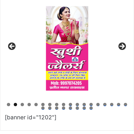
0
1
2
3
4
5
6
7
8
9
0
1
2
3
4
5
6
[banner id="1202"]