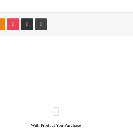
takte
Odnoklassniki
Pocket
Share via Email
Print
With Product You Purchase