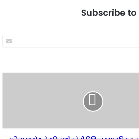
Subscribe to 
Enter
your
Email
address