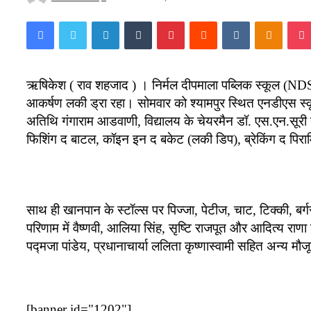
an
Facebook
Twitter
LinkedIn
Tumblr
Pinterest
Reddit
VKontakte
Odnokl
email
ऋषिकेश ( राव शहजाद ) । निर्मल दीपमाला पब्लिक स्कूल (NDS)
आकर्षण लकी ड्रा रहा। सोमवार को श्यामपुर स्थित एनडीएस स्कू
अतिथि गंगाराम आडवाणी, विद्यालय के चेयरमैन डॉ. एस.एन.सूरी ने
फिशिंग द बाटल, कॉइन इन द बकेट (लकी डिप), ब्रेकिंग द पिरा
साथ ही खानपान के स्टॉल्स पर पिज्जा, पेटीज, चाट, टिक्की, बर
परिणाम में वैष्णवी, आलिया सिंह, सृष्टि राजपूत और आदित्य 
पद्मजा पांडेय, प्रधानाचार्या ललिता कृष्णास्वामी सहित अन्य मौज
[banner id="1202"]