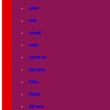
अल्मोड़ा
चमोली
उत्तरकाशी
चम्पावत
उधम सिंह नगर
टिहरी गढ़वाल
नैनीताल
पिथौरागढ़
पौड़ी गढ़वाल