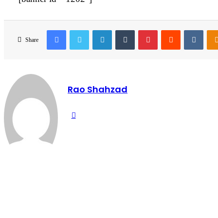
Facebook
Twitter
LinkedIn
Tumblr
Pinterest
Reddit
VKon
Share
Rao Shahzad
Website