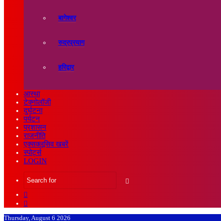
बागेश्वर
रुद्रप्रयाग
हरिद्वार
आस्था
टेक्नोलॉजी
दुर्घटना
पर्यटन
प्रशासन
राजनीति
एक्सक्लूसिव खबरें
स्पोर्ट्स
LOGIN
Search
Sidebar
for
Random
Article
Thursday, August 6 2026