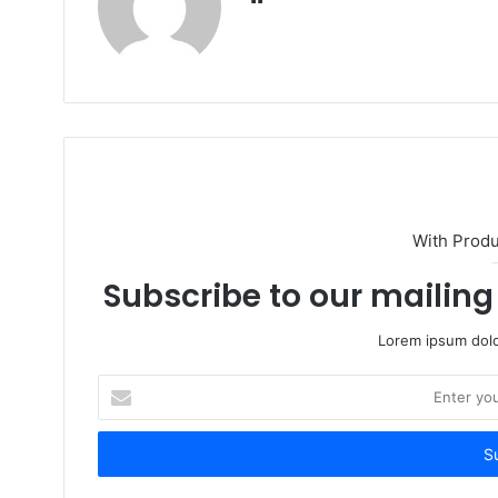
With Prod
Subscribe to our mailing 
Lorem ipsum dolo
Enter
your
Email
address