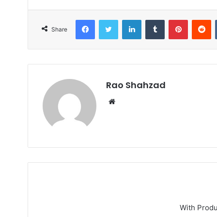
Facebook
Twitter
LinkedIn
Tumblr
Pinterest
R
Share
Rao Shahzad
Website
With Prod