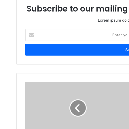
Subscribe to our mailing 
Lorem ipsum dolo
Enter
your
Email
address