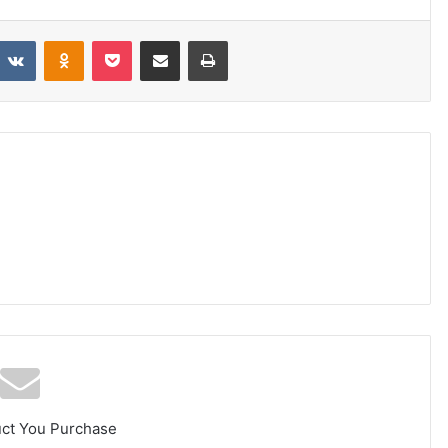
eddit
VKontakte
Odnoklassniki
Pocket
Share via Email
Print
uct You Purchase