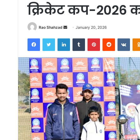
क्रिकेट कप-2026 क
Send
Rao Shahzad
January 20, 2026
an
Facebook
Twitter
LinkedIn
Tumblr
Pinterest
Reddit
VKon
email