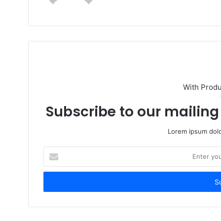
With Prod
Subscribe to our mailing 
Lorem ipsum dolo
Enter
your
Email
address