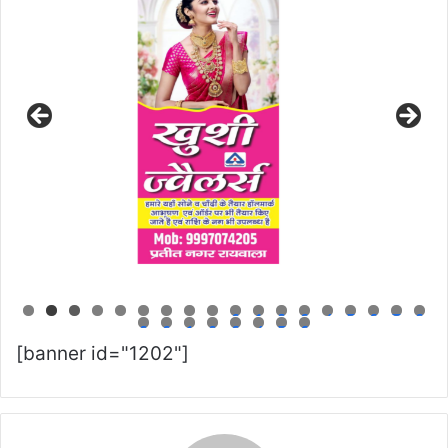
0
1
2
3
4
5
6
7
8
9
0
1
2
3
4
5
6
[banner id="1202"]