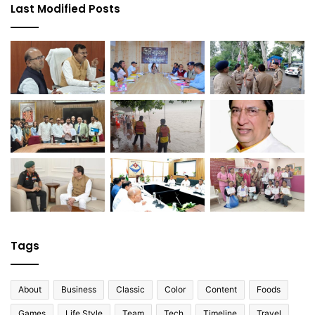
Last Modified Posts
Tags
About
Business
Classic
Color
Content
Foods
Games
Life Style
Team
Tech
Timeline
Travel