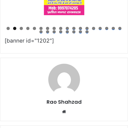
0
1
2
3
4
5
6
7
8
9
0
1
2
3
4
5
6
[banner id="1202"]
Rao Shahzad
Website