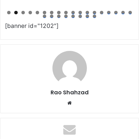
0
1
2
3
4
5
6
7
8
9
0
1
2
3
4
5
6
[banner id="1202"]
Rao Shahzad
Website