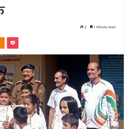
क
3
1 minute read
takte
Odnoklassniki
Pocket