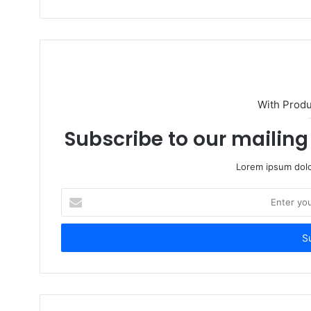
With Prod
Subscribe to our mailing 
Lorem ipsum dolo
Enter
your
Email
address