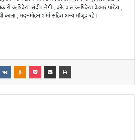
राधिकारी ऋषिकेश संदीप नेगी , कोतवाल ऋषिकेश केआर पांडेय ,
डीपी काला , मदनमोहन शर्मा सहित अन्य मौजूद रहे।
eddit
VKontakte
Odnoklassniki
Pocket
Share via Email
Print