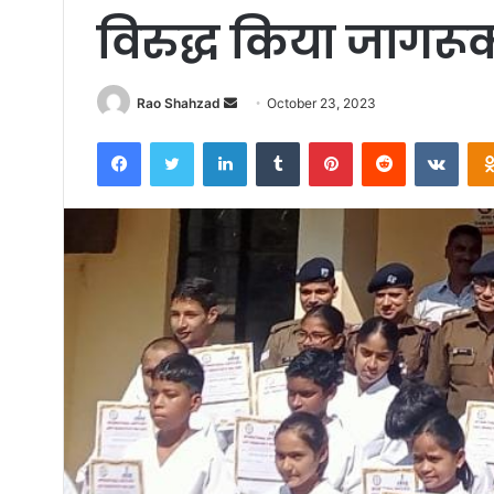
विरुद्ध किया जागरू
Send
Rao Shahzad
October 23, 2023
an
Facebook
Twitter
LinkedIn
Tumblr
Pinterest
Reddit
VKon
email