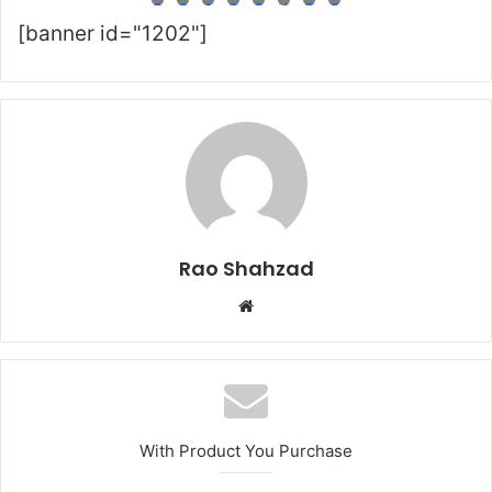
9
0
1
2
3
4
5
6
[banner id="1202"]
Rao Shahzad
Website
With Product You Purchase