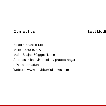
Contact us
Last Modi
Editor - Shahjad rao
Mob:-. 8755101077
Mail:-.Shajadr50@gmail.com
Address :- Rao vihar colony prateet nagar
raiwala dehradun
Website: www.devbhumiuknews.com