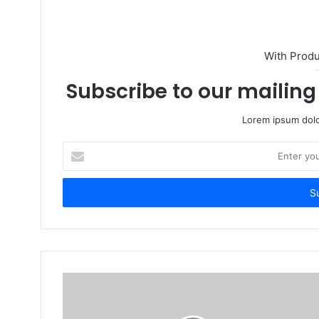
With Prod
Subscribe to our mailing 
Lorem ipsum dolo
Enter
your
Email
address