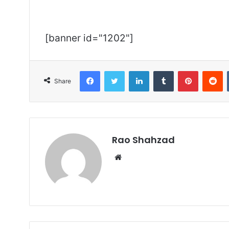
[banner id="1202"]
Facebook
Twitter
LinkedIn
Tumblr
Pinterest
R
Share
Rao Shahzad
Website