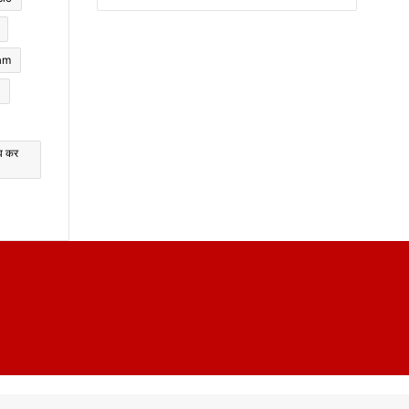
am
भव कर