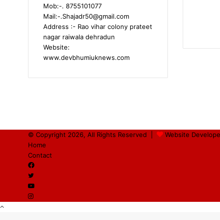
Mob:-. 8755101077
Mail:-.Shajadr50@gmail.com
Address :- Rao vihar colony prateet
nagar raiwala dehradun
Website:
www.devbhumiuknews.com
© Copyright 2026, All Rights Reserved |
Website Develope
Home
Contact
Facebook
Twitter
YouTube
Instagram
Back
to