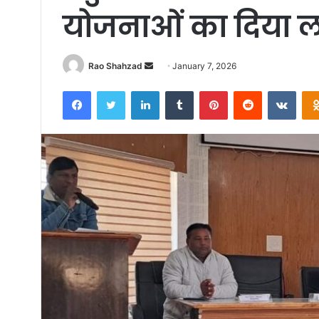
योजनाओं का दिया 
Send
Rao Shahzad
January 7, 2026
an
Facebook
Twitter
LinkedIn
Tumblr
Pinterest
Reddit
VKon
email