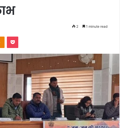
लाभ
2
1 minute read
takte
Odnoklassniki
Pocket