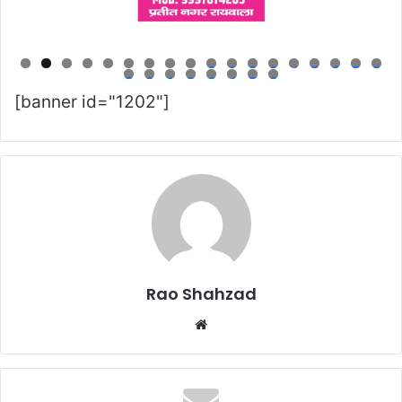
0
1
2
3
4
5
6
7
8
9
0
1
2
3
4
5
6
[banner id="1202"]
Rao Shahzad
Website