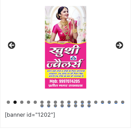
0
1
2
3
4
5
6
7
8
9
0
1
2
3
4
5
6
[banner id="1202"]