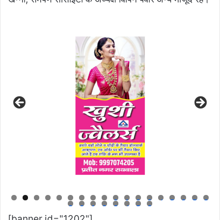
0
1
2
3
4
5
6
7
8
9
0
1
2
3
4
5
6
[banner id="1202"]