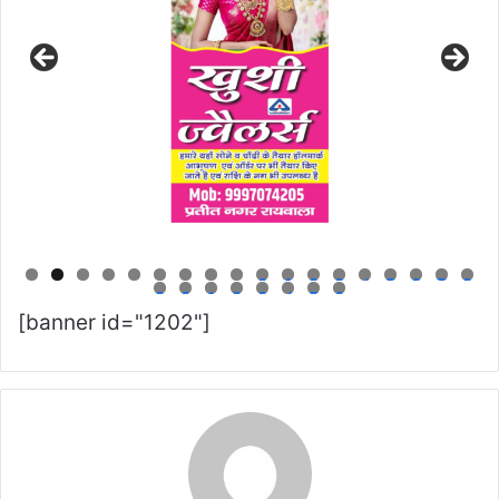
0
1
2
3
4
5
6
7
8
9
0
1
2
3
4
5
6
[banner id="1202"]