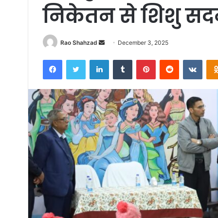
निकेतन से शिशु सद
Send
Rao Shahzad
December 3, 2025
an
Facebook
Twitter
LinkedIn
Tumblr
Pinterest
Reddit
VKon
email