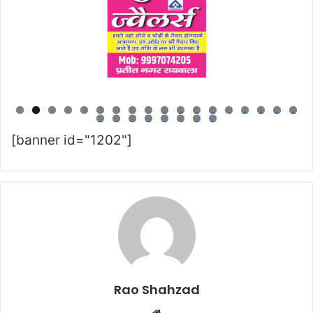
0
1
2
3
4
5
6
7
8
9
0
1
2
3
4
5
6
[banner id="1202"]
Rao Shahzad
Website