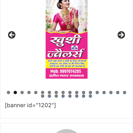
0
1
2
3
4
5
6
7
8
9
0
1
2
3
4
5
6
[banner id="1202"]