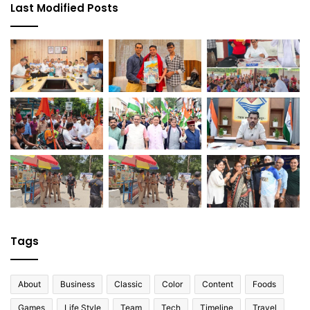
Last Modified Posts
Tags
About
Business
Classic
Color
Content
Foods
Games
Life Style
Team
Tech
Timeline
Travel