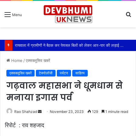
S
Menu
fo
रायवाला में ग्रामीणों ने बैठक कर पेयजल बिलों को लेकर आर-पार की लड़ाई का किया ऐलान
Home
/
एक्सक्लूसिव खबरें
एक्सक्लूसिव खबरें
टेक्नोलॉजी
पर्यटन
साहित्य
गढ़वाल महासभा ने धूमधाम से
मनाया इगास पर्व
Send
Rao Shahzad
November 23, 2023
129
1 minute read
an
रिपोर्ट : राव शहजाद
email