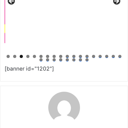
0
1
2
3
4
5
6
7
8
9
0
1
2
3
4
5
6
[banner id="1202"]