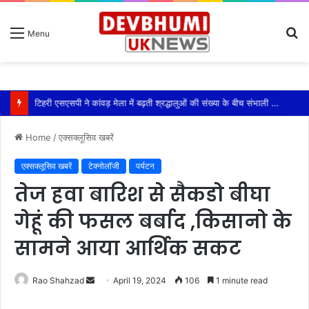
S
Menu
fo
टिहरी एसएसपी ने कांवड़ मेला में बढ़ती श्रद्धालुओं की संख्या के बीच संभाली यातायात की कमान
Home
/
एक्सक्लूसिव खबरें
एक्सक्लूसिव खबरें
टेक्नोलॉजी
पर्यटन
तेज हवा बारिश से सैकडो बीघा
गेहूं की फसल बर्बाद ,किसानो के
सामने आया आर्थिक सकट
Send
Rao Shahzad
April 19, 2024
106
1 minute read
an