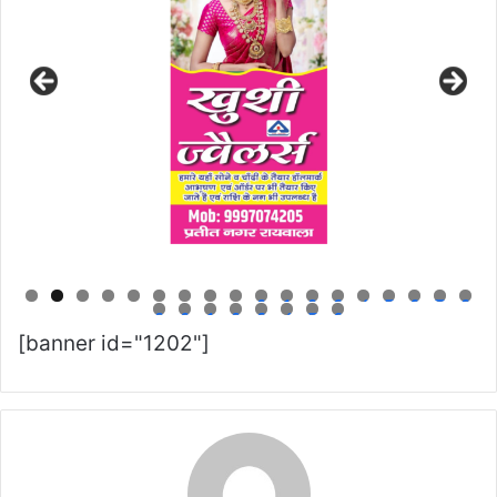
0
1
2
3
4
5
6
7
8
9
0
1
2
3
4
5
6
[banner id="1202"]