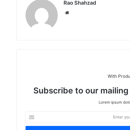
Rao Shahzad
Website
With Prod
Subscribe to our mailing
Lorem ipsum dolo
Enter
your
Email