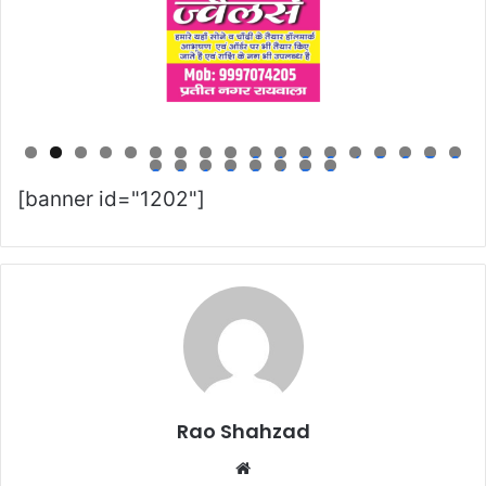
0
1
2
3
4
5
6
7
8
9
0
1
2
3
4
5
6
[banner id="1202"]
Rao Shahzad
Website