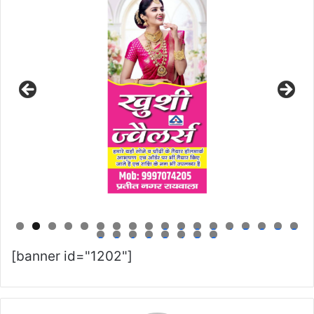
0
1
2
3
4
5
6
7
8
9
0
1
2
3
4
5
6
[banner id="1202"]