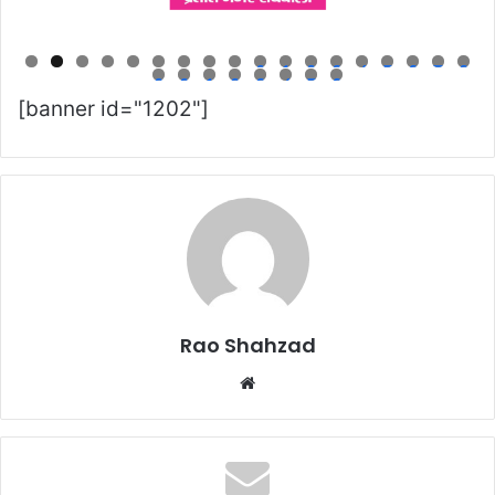
0
1
2
3
4
5
6
7
8
9
0
1
2
3
4
5
6
[banner id="1202"]
Rao Shahzad
Website