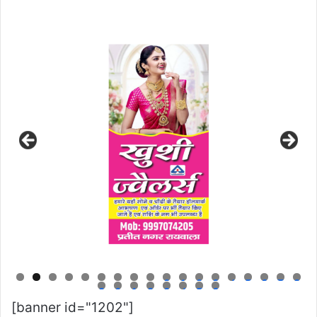
0
1
2
3
4
5
6
7
8
9
0
1
2
3
4
5
6
[banner id="1202"]