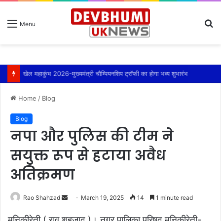
S
Menu
fo
खेल महाकुंभ 2026-मुख्यमंत्री चौम्पियनशिप ट्रॉफी का होगा भव्य शुभारंभ
Home
/
Blog
Blog
नपा और पुलिस की टीम ने
सयुक्त रूप से हटाया अवैध
अतिक्रमण
Send
Rao Shahzad
March 19, 2025
14
1 minute read
an
मुनिकीरेती ( राव शहजाद )। नगर पालिका परिषद मुनिकीरेती-
email