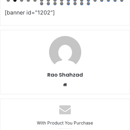
0
1
2
3
4
5
6
7
8
9
0
1
2
3
4
5
6
[banner id="1202"]
Rao Shahzad
Website
With Product You Purchase