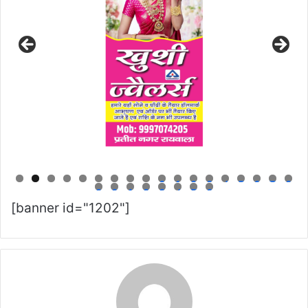
0
1
2
3
4
5
6
7
8
9
0
1
2
3
4
5
6
[banner id="1202"]