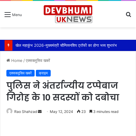
S
Menu
fo
खेल महाकुंभ 2026-मुख्यमंत्री चौम्पियनशिप ट्रॉफी का होगा भव्य शुभारंभ
Home
/
एक्सक्लूसिव खबरें
एक्सक्लूसिव खबरें
क्राइम
पुलिस ने अंतर्राज्यीय टप्पेबाज
गिरोह के 10 सदस्यों को दबोचा
Send
Rao Shahzad
May 12, 2024
23
3 minutes read
an
email