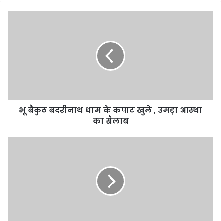
भू बैकुंठ बदरीनाथ धाम के कपाट खुले , उमड़ा आस्था
का सैलाब