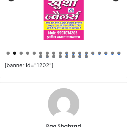
0
1
2
3
4
5
6
7
8
9
0
1
2
3
4
5
6
[banner id="1202"]
Rao Shahzad