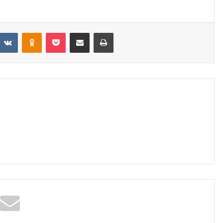
eddit
VKontakte
Odnoklassniki
Pocket
Share via Email
Print