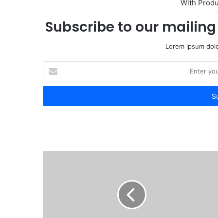
With Prod
Subscribe to our mailing 
Lorem ipsum dolo
Enter
your
Email
address