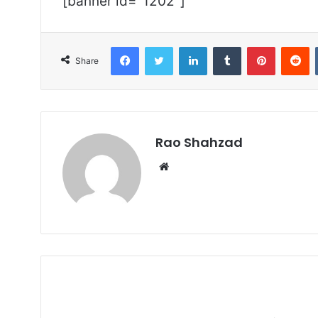
[banner id="1202"]
Facebook
Twitter
LinkedIn
Tumblr
Pinterest
R
Share
Rao Shahzad
Website