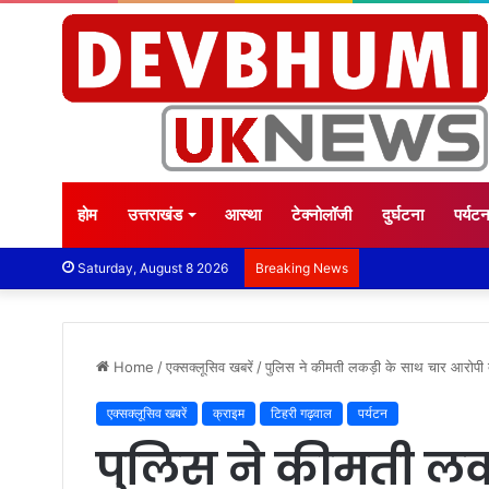
होम
उत्तराखंड
आस्था
टेक्नोलॉजी
दुर्घटना
पर्यट
Saturday, August 8 2026
Breaking News
Home
/
एक्सक्लूसिव खबरें
/
पुलिस ने कीमती लकड़ी के साथ चार आरोपी 
एक्सक्लूसिव खबरें
क्राइम
टिहरी गढ़वाल
पर्यटन
पुलिस ने कीमती लक