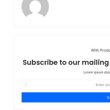
Website
With Prod
Subscribe to our mailing 
Lorem ipsum dolo
Enter
your
Email
address