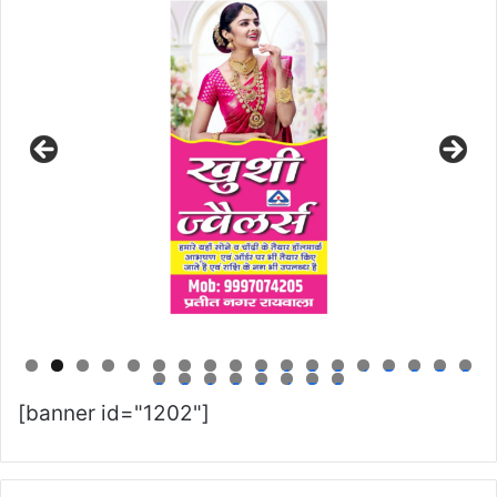
0
1
2
3
4
5
6
7
8
9
0
1
2
3
4
5
6
[banner id="1202"]