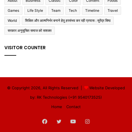
About
Business
Classic
Color
Content
Foods
Games
Life Style
Team
Tech
Timeline
Travel
World
शिक्षित और आत्मनिर्भर बनाने हेतु हरसंभव कर रही प्रयास : सुरेंद्र बिष्ठ
सरकार अनुसूचित समाज को सशक्त
VISITOR COUNTER
© Copyright 2026, All Rights Reserved |
Website Developed
by: RK Technologies (+91 9540173525)
Home
Contact
Facebook
Twitter
YouTube
Instagram